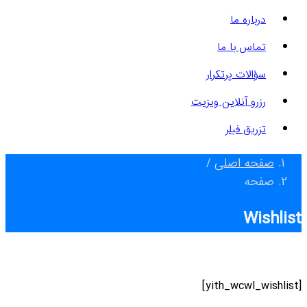
درباره ما
تماس با ما
سؤالات پرتکرار
رزرو آنلاین ویزیت
تزریق فیلر
صفحه اصلی
/
صفحه
Wishlist
[yith_wcwl_wishlist]