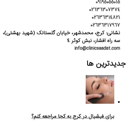
09195055015
02636307374
02636314821
02636317967
نشانی: کرج، محمدشهر، خیابان گلستانک (شهید بهشتی)،
سه راه افشار، نبش کوثر 4
info@clinicsaadat.com
جدیدترین ها
برای فیشیال در کرج به کجا مراجعه کنم؟