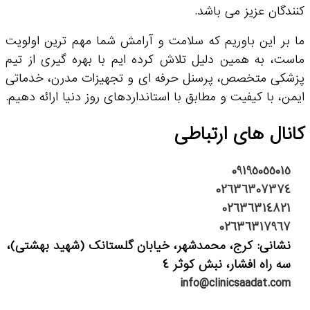
کنندگان عزیز می باشد.
ما بر این باوریم که سلامت و آرامش شما مهم ترین اولویت
ماست، به همین دلیل تلاش کرده ایم با بهره گیری از تیم
پزشکی متخصص، پرسنل حرفه ای و تجهیزات مدرن، خدماتی
ایمن، با کیفیت و مطابق با استانداردهای روز دنیا ارائه دهیم.
کانال های ارتباطی
09195055015
02636307374
02636314821
02636317967
نشانی: کرج، محمدشهر، خیابان گلستانک (شهید بهشتی)،
سه راه افشار، نبش کوثر 4
info@clinicsaadat.com