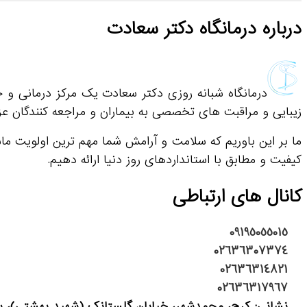
درباره درمانگاه دکتر سعادت
درمانگاه شبانه روزی دکتر سعادت یک مرکز درمانی و 
زیبایی و مراقبت های تخصصی به بیماران و مراجعه کنندگان عز
ما بر این باوریم که سلامت و آرامش شما مهم ترین اولویت م
کیفیت و مطابق با استانداردهای روز دنیا ارائه دهیم.
کانال های ارتباطی
09195055015
02636307374
02636314821
02636317967
نشانی: کرج، محمدشهر، خیابان گلستانک (شهید بهشتی)، سه 