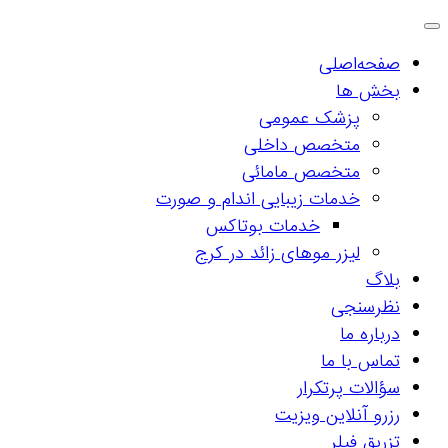
صفحه‌اصلی
بخش ها
پزشک عمومی
متخصص داخلی
متخصص مامائی
خدمات زیبایی اندام و صورت
خدمات بوتاکس
لیزر موهای زائد در کرج
بلاگ
نظرسنجی
درباره ما
تماس با ما
سؤالات پرتکرار
رزرو آنلاین ویزیت
تزریق فیلر