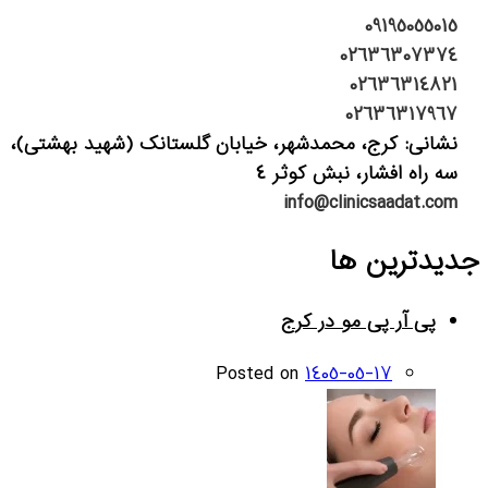
09195055015
02636307374
02636314821
02636317967
نشانی: کرج، محمدشهر، خیابان گلستانک (شهید بهشتی)،
سه راه افشار، نبش کوثر 4
info@clinicsaadat.com
جدیدترین ها
پی آر پی مو در کرج
Posted on
1405-05-17